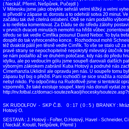
( Neckář, Přemil, Nešpůrek, Pučejdl )
V Milevsku jsme jako obvykle sehráli velmi těžký a velmi vyh
si přivodil v zápase st. dorostu a to odehrál sotva 20 minut. 
začátku tak dvě citelná oslabení. Obě se nám podařilo výborn
a to netřeba komentovat. Za Dádu se do středu zálohy postavi
v prvních dvaceti minutách nemohli na hřišti vůbec zorientov
středu se tak vedle Cimříka posunul David Nebor. To byla tre
dospět do tak vyhroceného konce. Rozhodnout mohli Schneider
též dvakrát pálil jen těsně vedle Cimřík. To vše se stalo už z
pravé strany se nepochopitelně nepokrytý milevský útočník tr
se nám podařilo až ve druhém poločase, kdy nás do předu hnal 
idylku, ale po vedoucím gólu jsme soupeři darovali dalších p
výborným zákrokem zabránil Kuba Hotový a podruhé nás zachrá
Cimerhanzla.Uklidnil ale opravdu jen nás. U soupeře tomu byl
zápasu byl boj o přežití. Pani rozhodčí se sice snažila a rozda
nebyl nikdo. Po odpočinku na Rudolfově jsme si tentokrát opr
vzpomněli, že také existuje soupeř, který nás donutí vydat ze 
http://nv.fotbal.cz/domaci-souteze/kao/jihocesky/souteze.as
SK RUDOLFOV - SKP Č.B. 0 : 17 ( 0 : 5 ) BRANKY : Mráz 5, 
Hotový O.
SESTAVA : J. Hotový - Fořter, O.Hotový, Havel - Schneider, C
( Neckář, Kroutil, Nešpůrek, Přemil )