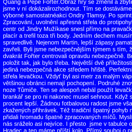
Quang a Pepe Fořter.Obraz hry se změnil a zbytek
jsme v ní dokázalirozhodnout. Tím se dostáváme
výborné samostatnéakci Ondry Tlamsy. Po sprintu
Zpracování, uvolnění apřesná střela do protipohy
centr od Jindry Mužíkase snesl přímo na pravačk
placír a trefil toza tři body. Jedním dechem mus
spravedlivě. Nejenom Martin, lepší zápasy pamatu
zavřeli. Byli jsme nebezpečnějším týmem s tím, ž
dvakrát Fořter centrovali opravdu nebezpečně. B
položit tak, jak bylo třeba. Největší dvě příležito
jediná nebezpečná akce středem hřiště. Perfektn
střela levačkou. Vždyť byl asi metr za malým váp
většinou obránci nemají pochopení. Podruhé znovu
noze Tůmiče. Ten se alespoň nebál použít levačku.
brankář se pro ni nakonec musel sehnout. Když s
procent lepší. Žádnou fotbalovou radost jsme vša
zkažených přihrávek. Též tradiční špatný pohyb 
přidali hromadu špatně zpracovaných míčů. Mys
nás sráželo asi nejvíce. I přesto jsme v tabulce 
Hradec a ten máme příští kolo. Přímý souboj o p