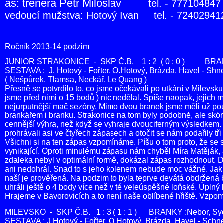
as: trenéra Petr Miloslav
tel. - 777104847
vedoucí mužstva: Hotový Ivan tel. - 72402941
Ročník 2013-14 podzim
JUNIOR STRAKONICE - SKP Č.B. 1 : 2 ( 0 : 0 ) BRAN
SESTAVA : J. Hotový - Fořter, O.Hotový, Brázda, Havel - Shn
( Nešpůrek, Tlamsa, Neckář, Le Quang )
Přesně se potvrdilo to, co jsme očekávali po utkání v Milevsku.
jsme před nimi o 15 bodů ) nic nedělal. Spíše naopak, jejich m
nejurputnější mač sezóny. Mimo dvou branek jsme měli už po
brankářem i branku. Strakonice na tom byly podobně, ale skóro
cennější výhra, než když se vyhraje dvouciferným výsledkem. V
prohrávali asi ve čtyřech zápasech a otočit se nám podařily tři 
Všichni si na ten zápas vzpomínáme. Píšu o tom proto, že se 
vynikající. Oproti minulému zápasu nám chyběl Míra Matěják, 
zdaleka nebyl v optimální formě, dokázal zápas rozhodnout. Da
ani nedohrál. Snad to s jeho kolenem nebude moc vážné. Jak 
naší je prověřená. Na podzim to byla teprve devátá obdržená 
uhráli ještě o 4 body více než v té veleúspěšné loňské. Úplný
Hrajeme v Bavorovicích a to není naše oblíbené hřiště. Vzp
MILEVSKO - SKP Č.B. 1 : 3 ( 1 : 1 ) BRANKY :Nebor, Sy
SESTAVA : J.Hotový - Fořter, O.Hotový, Brázda, Havel - Schn