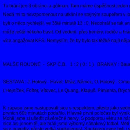
Tu brání jen 3 obránci a gólman. Tam máme úspěšnost jeden g
Nedá mi to nevzpomenout na utkání se stejným soupeřem v lo
byli o něco rychlejší. ve 35té minutě 13 : 0. Nedohrál se tak a
může ještě někoho bavit. Od vedení, přes trenéry, rodiče a hrá
více angažovat KFS. Nemyslím, že by bylo tak těžké najít něja
MALŠE ROUDNÉ - SKP Č.B. 1 : 2 ( 0 : 1 ) BRANKY : Baue
SESTAVA : J. Hotový - Havel, Mráz, Němec, O. Hotový - Cimer
( Hejníček, Fořter, Vítovec, Le Quang, Klapuš, Pimienta, Brych
K zápasu jsme nastupovali sice s respektem, přesto jako vedou
prvních 60ti minutách podařilo. Hlavně první poločas byl vyni
Mohli jsme si ušetřit závěrečné nervy. S podporou větru se ná
sice asi jenom tři, ale hráli jsme výborný nátlakový fotbal. M
sice nevedly, přesto velká spokojenost. Spokojeni jsme byli i