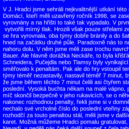
V J. Hradci jsme sehráli nejkvalitnější utkání tét
Domácí, kteří měli uzavřený ročník 1998, se zase 
vyrovnány a na hřišti to také tak vypadalo. V prv
vytvořili mírný tlak. Hrozili však pouze střelami z
se hra vyrovnala, oba týmy dobře bránily a do šate
hned na začátku druhé půle. Paradoxně nás to nak
nahoru dolu. V něm jsme měli zase trochu navrch
Bauer. Ale hlavně dorážka Neckáře, to byla křišť
Schneidera, Pučejdla nebo Tlamsy byly vynikající
směřovalo k penaltám. Pak ale do hry vstoupil te
týmy téměř nezastavily, nastavil téměř 7 minut, b
že jsme během těchto 7 minut čelili asi čtyřem st
poslední. Vysoká buchta někam na malé vápno, pr
míč skončil bezpečně v jeho rukavicích, se o něho
nakonec rozhodnou penalty, řekli jsme si v domně
nechalo své vrcholné číslo do poslední vteřiny záp
rozhodčí za touto penaltou stál, měli jsme v dalš
karet. Možná můžeme Hradci pomalu gratulovat, hr
Nevadí, v neděli nás čeká další soupeř z čela 