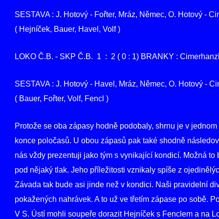
SESTAVA : J. Hotový - Fořter, Mráz, Němec, O. Hotový - Cime
( Hejníček, Bauer, Havel, Volf )
LOKO Č.B. - SKP Č.B. 1 : 2 ( 0 : 1) BRANKY : Cimerhanzl
SESTAVA : J. Hotový - Havel, Mráz, Němec, O. Hotový - Cime
( Bauer, Fořter, Volf, Fencl )
Protože se oba zápasy hodně podobaly, shrnu je v jednom č
konce poločasů. U obou zápasů pak také shodně následovaly
nás vždy prezentuji jako tým s vynikající kondicí. Možná to 
pod nějaký tlak. Jeho příležitosti vznikaly spíše z ojediněl
Závada tak bude asi jinde než v kondici. Naši pravidelní div
pokažených nahrávek. A to už ve třetím zápase po sobě. Pod
V S. Ústí mohli soupeře dorazit Hejníček s Fenclem a na 