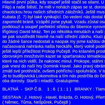
Hlavně první půlka, kdy soupeř ještě stačil se silami. U
Filip) a naše štěstí, že měl v nohách zápas se st. doro
chaotickou hrou našich středních záložníků. Ještě mu
Kubata (č. 7) byl také vynikající. Do vedení nás dosta
zapomněli bránit. Vzápětí jsme pykali. Vzadu zůstal o
podklouzl a soupeř perfektní střelou do šibenice vyrovn
třígólový David Mráz. Ten po několika minutách a naší
se pak soustředili hlavně na naší střední zálohu. Kluci
do žádné šance nedostali a naopak my jsme každou dru
načasovaná nahrávka našla Neckáře, který volně podél 
ještě lepší příležitost Prokop Pučejdl. Po krásném pr
obrovským množstvím kazet se sparťanskou tématikou 
které na nich viděl, že nakonec minul. Prokope, stáhn
pak vnesl do naší hry Dominik Havel. Jako pravý obrá
zmátl své protihráče, ovšem pohříchu i spoluhráče. V t
Je to budějovická Lokomotiva a tím nás postrčila do če
oba dorosty. Starší i mladší. Gratulujeme.
BLATNÁ - SKP Č.B. 1 : 6 ( 1 : 1 ) BRANKY : Tlams
SESTAVA : J. Hotový - Havel, Brázda, O. Hotový, Přem
( Němec, Tůma, Nešpůrek, Pučejdl )