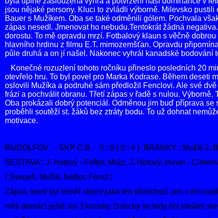
byla úplně zasloužená výhra a potvrzení naší dominance v let
jsou nějaké persony. Kluci to zvládli výborně. Milevsko pustili
Bauer s Mužíkem. Oba se také odměnili gólem. Pochvala vša
zápas nesedl. Jmenovat ho nebudu.Tentokrát žádná negativa. 
dorostu. To mě opravdu mrzí. Fotbalový klaun s věčně dobrou
hlavního hrdinu z filmu E.T. mimozemšťan. Opravdu připomí
půle druhá a on jí našel. Nakonec vyhrál kanadské bodování 
Konečné rozuzlení tohoto ročníku přineslo posledních 20 minu
otevřelo hru. To byl povel pro Marka Kodrase. Během deseti 
oslovili Mužíka a podruhé sám předložil Fenclovi. Ale své dvě
frázi a pochválit obranu. Třetí zápas v řadě s nulou. Výborně
Oba prokázali dobrý potenciál. Odměnou jim buď příprava se 
proběhli soutěží st. žáků bez ztráty bodu. To už dohnat nem
motivace.
RUDOLFOV - SKP Č.B. 0 : 8 ( 0 : 4 ) BRANKY : Mužík 2, Bart
SESTAVA : J. Hotový - Fořter, Mráz, J. Hotový, Havel - Cimerh
( Švepeš, Mužík, Nebor, Fencl )
Zápas, který byl téměř stejný jako ten předchozí, jen s tím roz
měli domácí ještě asi 3 kousky. Dalo by se tedy říci ideální st