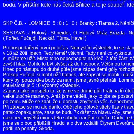
bodů. V příštím kole nás čeká Břilice a to je soupeř, k
SKP Č.B. - LOMNICE 5 : 0 ( 1 : 0 ) Branky : Tlamsa 2, Něnič
SESTAVA : J.Hotový - Shneider, O. Hotový, Mráz, Brázda - N
( Fořter, Pučejdl, Neckář, Tůma, Havel )
Prohospodařený první poločas. Nemyslím výsledek, to se stan
v 18 až 20ti lidech. Tedy téměř všichni. Tady není co vytkno
si můžeme užít. Místo toho nepochopitelná křeč. Z této části z
zvýšit hlas. Mohlo to být slyšet až do hospody. Většinou to n
Hned po nástupu do druhé půle jsme zápas třemi góly rozhod
Prokop Pučejdl si mohl užít hatrick, ale zapsat se mohli i dalš
který byl pouze dva body za námi, jsme jasně přehráli. Lomnic
souvislosti je 5 : 0 výborný výsledek.
Zápasu také prospělo to, že jsme ve druhé půli hráli na tři ú
velké útočné manévry. Aniž jsme věděli, jaký to obr se postav
po zemi. Může se zdát, že u dorostu zbytečná věc. Nenechme 
Při zápase se mu ale dařilo. Obě jeho gólové střely lízaly tráv
pátek zopakujeme, zase se budu 7x držet za hlavu. Aby jsme ne
nakonec největší mínus této soboty zranění kotníku Dády Le Q
jsme se o bod přiblížili Hradci a o dva vzdálili Čtyrem Dvorů
padli na penalty. Škoda.