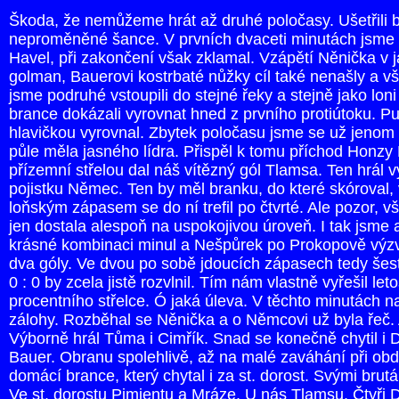
Škoda, že nemůžeme hrát až druhé poločasy. Ušetřili b
neproměněné šance. V prvních dvaceti minutách jsme m
Havel, při zakončení však zklamal. Vzápětí Něnička v 
golman, Bauerovi kostrbaté nůžky cíl také nenašly a vše
jsme podruhé vstoupili do stejné řeky a stejně jako lo
brance dokázali vyrovnat hned z prvního protiútoku. P
hlavičkou vyrovnal. Zbytek poločasu jsme se už jenom 
půle měla jasného lídra. Přispěl k tomu příchod Honzy
přízemní střelou dal náš vítězný gól Tlamsa. Ten hrál vý
pojistku Němec. Ten by měl branku, do které skóroval, 
loňským zápasem se do ní trefil po čtvrté. Ale pozor, v
jen dostala alespoň na uspokojivou úroveň. I tak jsme al
krásné kombinaci minul a Nešpůrek po Prokopově výzvě
dva góly. Ve dvou po sobě jdoucích zápasech tedy šest
0 : 0 by zcela jistě rozvlnil. Tím nám vlastně vyřešil 
procentního střelce. Ó jaká úleva. V těchto minutách n
zálohy. Rozběhal se Něnička a o Němcovi už byla řeč. 
Výborně hrál Tůma i Cimřík. Snad se konečně chytil i
Bauer. Obranu spolehlivě, až na malé zaváhání při obd
domácí brance, který chytal i za st. dorost. Svými brut
Ve st. dorostu Pimientu a Mráze. U nás Tlamsu. Čtyři D