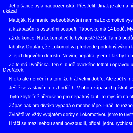
Jeho šance byla nadpozemská. Přestřelil. Jinak je ale na hřiš
ukázal
Matěják. Na hranici sebeobětování nám na Lokomotivě vystřel
a k zápasům s ostatními soupeři. Táborsko má 14 bodů. My jic
až do konce. Na Lokomotivě to bylo ještě těžší. Ta má bodů 
tabulky. Doufám, že Lokomotiva předvede podobný výkon tak
z jejich ligového dorostu. Nevím, nepátral jsem. I tak by t
Za to má Dvořáčka. Ten si budějovického fotbalu opravdu už
Dvořáček.
Nic to ale nemění na tom, že hrál velmi dobře. Ale zpět v n
Ještě se zastavím u rozhodčích. V obou zápasech pískali vý
bylo zbytečně přerušeno pro nepatrný faul. To myslím na obě s
Zápas pak pro diváka vypadá o mnoho lépe. Hráči to rozhodč
Zvláště ve vždy vypjatém derby s Lokomotivou jsme to uvítali
Hráči se mezi sebou sami povzbudili, přidali jednu rychlost 