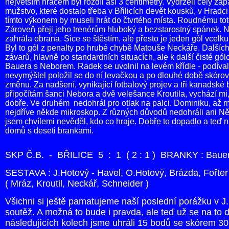
největším hráčem byl rozdíl asi 3 centimetry. Vydrželi celý zá
mužstvo, které dostalo třeba v Břilicích devět kousků, v Hrad
tímto výkonem by museli hrát do čtvrtého místa. Roudnému toto 
Zároveň přeji jeho trenérům hluboký a bezstarostný spánek. N
zahrála obrana. Sice se štěstím, ale přesto je jeden gól vcelk
Byl to gól z penalty po hrubé chybě Matouše Neckáře. Dalších 
závarů, hlavně po standardních situacích, ale k další čisté gó
Bauera s Neborem. Radek se uvolnil na levém křídle - podíval 
nevymýšlel položil se do ní levačkou a po dlouhé době skórov
změnu. Za nadšení, vynikající fotbalový projev a tři kanadsk
připočítám šanci Nebora a dvě velešance Kroutila, vychází mi,
dobře. Ve druhém nedohrál pro otlak na palci. Dominiku, až m
nejdříve někde mikroskop. Z různých důvodů nedohráli ani Něn
jsem chvílemi nevěděl, kdo co hraje. Dobře to dopadlo a teď nás
domů s deseti brankami.
SKP Č.B. - BŘILICE 5 : 1 ( 2 : 1 ) BRANKY : Bauer
SESTAVA : J.Hotový - Havel, O.Hotový, Brázda, Fořter
( Mráz, Kroutil, Neckář, Schneider )
Všichni si ještě pamatujeme naší poslední porážku v J.
soutěž. A možná to bude i pravda, ale teď už se na to 
následujících kolech jsme uhráli 15 bodů se skórem 30 : 