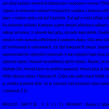
ale před každým skutečně fotbalovým soubojem couvne. Před
zápasu si dokonale odstavil hostujícího zadáka a krásnou stře
bijec v našem útoku tak byl Hejníček. Dal gól a mohl přidat i d
Po krásném průniku Kodrase a jeho ideální přihrávce někam 
odkop od brány. V obraně bez gólu, dozadu tedy dobře. Dopřed
obránci měli spoustu příležitostí k podpoře útoku. Oba toho ta
již zmiňovaných nahrávkách. Ze čtyř dokázali tři zkazit. Stope
reprezentačním výkonům nedonutil. A tak nejlepší řada byla zá
výborný výkon. Hlavně neuvěřitelný akční rádius. Škoda, že to 
hádejte čím. Nerad bych se potřetí opakoval. Hlavní plus je ta
Příští víkend máme Táborsko B. Čeká nás opět rovné hřiště u
ty umělky budeme těšit. Je to zároveň náš poslední výlet au
v blízkosti Č.B.
BŘILICE - SKP Č.B. 1 : 9 ( 1 : 3 ) BRANKY : Byrtus 2, Matěj