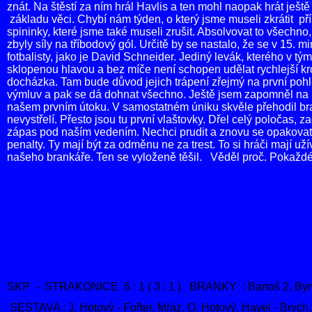
znát. Na štěstí za ním hrál Havlis a ten mohl naopak hrát ješt
základu věci. Chybí nám týden, o který jsme museli zkrátit pří
spininky, které jsme také museli zrušit. Absolvovat to všechn
zbyly síly na tříbodový gól. Určitě by se nastalo,
že se v 15. m
fotbalisty, jako je
David Schneider. Jediný levák, kterého v tý
sklopenou hlavou a bez míče není schopen udělat rychlejší k
docházka. Tam bude důvod jejich trápení zřejmý na první poh
výmluv a pak se dá dohnat všechno. Ještě jsem zapomněl na
našem prvním útoku. V samostatném
úniku skvěle přehodil br
nevystřelí. Přesto
jsou tu první vlaštovky. Dřel celý poločas, 
zápas pod naším vedením. Nechci prudit a znovu se opakovat,
penalty. Ty mají být za odměnu ne za trest. To si hráči mají uží
našeho brankáře. Ten se vyloženě těšil.
Věděl proč. Pokaždé 
SKP - STRAKONICE 6 : 1 ( 3 : 1 ) BRANKY : Bartoš 2, Byrtu
SESTAVA : J. Hotový - Fořter, Mráz, O. Hotový, Havel - Bryc