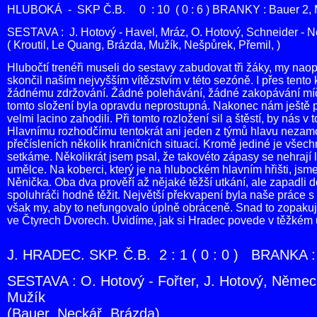
HLUBOKÁ - SKP Č.B. 0 : 10 ( 0 : 6 ) BRANKY : Bauer 2, Mu
SESTAVA : J. Hotový - Havel, Mráz, O. Hotový, Schneider - 
( Kroutil, Le Quang, Brázda, Mužík, Nešpůrek, Přemil, )
Hlubočtí trenéři museli do sestavy zabudovat tři žáky, my na
skončil naším nejvyšším vítězstvím v této sezóně. I přes tento
žádnému zdržování. Žádné polehávání, žádné zakopávání míčů.
tomto složení byla opravdu neprostupná. Nakonec nám ještě p
velmi lacino zahodili. Při tomto rozložení sil a štěstí, by nás
Hlavnímu rozhodčímu tentokrát ani jeden z týmů hlavu nezamo
přečísleních několik hraničních situací. Kromě jediné je všec
setkáme. Několikrát jsem psal, že takovéto zápasy se nehrají le
umělce. Na koberci, který je na hlubockém hlavním hřišti, jsme
Něnička. Oba dva prověří až nějaké těžší utkání, ale zapadli d
spoluhráči hodně těžit. Největší překvapení byla naše práce s
však my, aby to nefungovalo úplně obráceně. Snad to zopakuj
ve Čtyrech Dvorech. Uvidíme, jak si Hradec povede v těžkém ut
J. HRADEC. SKP. Č.B. 2 : 1 ( 0 : 0 ) BRANKA : 
SESTAVA : O. Hotový - Fořter, J. Hotový, Němec
Mužík
(Bauer, Neckář, Brázda)