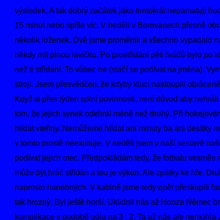
výsledek. A tak dobrý začátek jako tentokrát nepamatuji ho
15 minut nebo spíše víc. V neděli v Borovanech přesně obrá
několik loženek. Dvě jsme proměnili a všechno vypadalo na n
někdy mít plnou lavičku. Po prostřídání pěti hráčů bylo po idyl
než ti střídaní. To vůbec ne (stačí se podívat na jména). Vy
stroji. Jsem přesvědčen, že kdyby kluci nastoupili obráceně, 
Když si přes týden splní povinnosti, není důvod aby nehráli.
tom, že jejich synek odehrál méně než druhý. Při hokejov
hlídat vteřiny. Nemůžeme hlídat ani minuty ba ani desítky mi
v tomto prostě neexistuje. V neděli jsem v naší sestavě našel 
podívat jejich otec. Předpokládám tedy, že fotbalu vesměs ro
může být hráč střídán a tou je výkon. Ale zpátky ke hře. Dr
naprosto hanebných. V kabině jsme tedy opět přeskupili řad
tak hrozný. Byl ještě horší. Uklidnil nás až Honza Němec bra
komplikace v podobě gólu na 3 : 2. Ta už nás ale nemohla zas