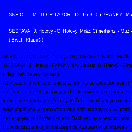
SKP Č.B. - METEOR TÁBOR 13 : 0 ( 8 : 0 ) BRANKY : Matějá
SESTAVA : J. Hotový - O. Hotový, Mráz, Cimerhanzl - Mužík
( Brych, Klapuš )
SKP Č.B. - HLUBOKÁ 4 : 0 ( 3 : 0 ) BRANKY: Nebor, Mužík, H
SESTAVA : J. Hotový - Fořter, Mráz, Soukup, O. Hotový - Cimer
( Hejníček, Bauer, Kodras )
Až v pátém jarním kole jsme si zahráli na opravdu domácím hřiš
mojí kariéru na SKP je toto jarní hřiště suverénně nejhorší. 
terénu, ale zdaleka ne všechny. Počet našich špatných nahráv
Když připíšeme 50 procent na vrub hřišti tak zbylých 50, které 
než v uplynulých čtyřech kolech. Další věc byla neschopnost 
hlubockých zadáků jim dělala po celý zápas velké problémy. Vol