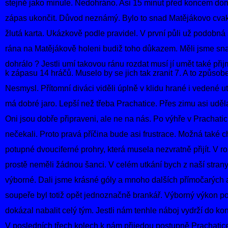
stejně jako minule. Nedohráno. Asi 15 minut před koncem dom
zápas ukončit. Důvod neznámý. Bylo to snad Matějákovo cvak
žlutá karta. Ukázkově podle pravidel. V první půli už podobná
rána na Matějákově holeni budiž toho důkazem. Měli jsme sna
dohrálo ? Jestli umí takovou ránu rozdat musí jí umět také při
k zápasu 14 hráčů. Muselo by se jich tak zranit 7. A to způs
Nesmysl. Přítomní diváci viděli úplně v klidu hrané i vedené 
má dobré jaro. Lepší než třeba Prachatice. Přes zimu asi udělal
Oni jsou dobře připraveni, ale ne na nás. Po výhře v Prachat
nečekali. Proto pravá příčina bude asi frustrace. Možná také c
potupné dvouciferné prohry, která musela nezvratně přijít. V r
prostě neměli žádnou šanci. V celém utkání bych z naší stran
výborné. Dali jsme krásné góly a mnoho dalších přímočarých 
soupeře byl totiž opět jednoznačně brankář. Výborný výkon po
dokázal nabalit celý tým. Jestli nám tenhle náboj vydrží do
V posledních třech kolech k nám přijedou postupně Prachatice,