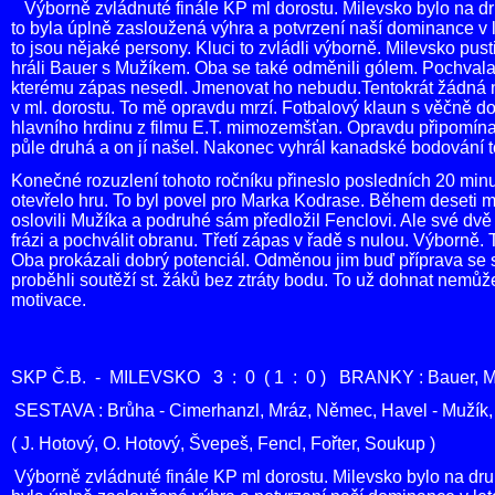
Výborně zvládnuté finále KP ml dorostu. Milevsko bylo na dru
to byla úplně zasloužená výhra a potvrzení naší dominance v l
to jsou nějaké persony. Kluci to zvládli výborně. Milevsko pust
hráli Bauer s Mužíkem. Oba se také odměnili gólem. Pochval
kterému zápas nesedl. Jmenovat ho nebudu.Tentokrát žádná ne
v ml. dorostu. To mě opravdu mrzí. Fotbalový klaun s věčně d
hlavního hrdinu z filmu E.T. mimozemšťan. Opravdu připomí
půle druhá a on jí našel. Nakonec vyhrál kanadské bodování 
Konečné rozuzlení tohoto ročníku přineslo posledních 20 minut
otevřelo hru. To byl povel pro Marka Kodrase. Během deseti 
oslovili Mužíka a podruhé sám předložil Fenclovi. Ale své dvě
frázi a pochválit obranu. Třetí zápas v řadě s nulou. Výborně
Oba prokázali dobrý potenciál. Odměnou jim buď příprava se 
proběhli soutěží st. žáků bez ztráty bodu. To už dohnat nem
motivace.
SKP Č.B. - MILEVSKO 3 : 0 ( 1 : 0 ) BRANKY : Bauer, Mu
SESTAVA : Brůha - Cimerhanzl, Mráz, Němec, Havel - Mužík,
( J. Hotový, O. Hotový, Švepeš, Fencl, Fořter, Soukup )
Výborně zvládnuté finále KP ml dorostu. Milevsko bylo na druh