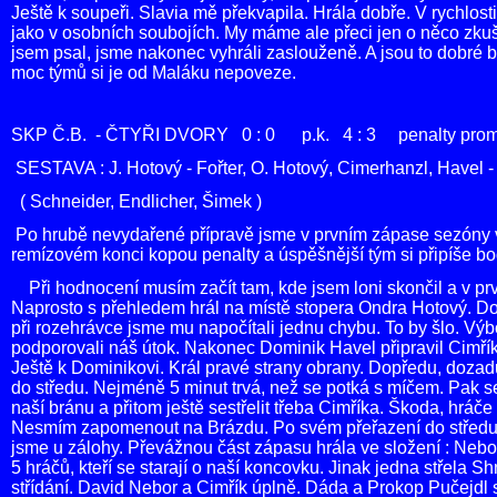
Ještě k soupeři. Slavia mě překvapila. Hrála dobře. V rychlost
jako v osobních soubojích. My máme ale přeci jen o něco zkuše
jsem psal, jsme nakonec vyhráli zaslouženě. A jsou to dobré bod
moc týmů si je od Maláku nepoveze.
SKP Č.B. - ČTYŘI DVORY 0 : 0 p.k. 4 : 3 penalty proměni
SESTAVA : J. Hotový - Fořter, O. Hotový, Cimerhanzl, Havel 
( Schneider, Endlicher, Šimek )
Po hrubě nevydařené přípravě jsme v prvním zápase sezóny vy
remízovém konci kopou penalty a úspěšnější tým si připíše bo
Při hodnocení musím začít tam, kde jsem loni skončil a v prv
Naprosto s přehledem hrál na místě stopera Ondra Hotový. D
při rozehrávce jsme mu napočítali jednu chybu.
To by šlo. Výb
podporovali náš útok. Nakonec
Dominik Havel připravil Cimřík
Ještě k Dominikovi. Král pravé strany obrany. Dopředu, doza
do středu. Nejméně 5 minut trvá, než se potká s míčem. Pak s
naší bránu a přitom ještě sestřelit třeba Cimříka.
Škoda, hráče 
Nesmím zapomenout na
Brázdu. Po svém přeřazení do středu
jsme u zálohy. Převážnou část zápasu hrála ve složení : Neb
5 hráčů, kteří se starají o naší koncovku. Jinak jedna střela S
střídání. David Nebor a Cimřík úplně. Dáda a
Prokop Pučejdl s