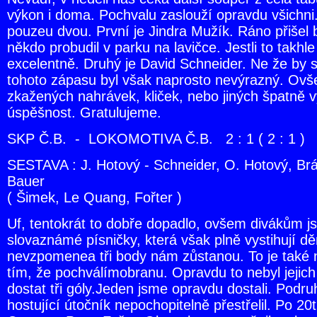
výkon i doma. Pochvalu zaslouží opravdu všichni
pouzeu dvou. První je Jindra Mužík. Ráno přišel
někdo probudil v parku na lavičce. Jestli to takhl
excelentně. Druhý je David Schneider. Ne že by s
tohoto zápasu byl však naprosto nevýrazný. Ovše
zkažených nahrávek, kliček, nebo jiných špatně v
úspěšnost. Gratulujeme.
SKP Č.B. - LOKOMOTIVA Č.B. 2 : 1 ( 2 : 1 )
SESTAVA : J. Hotový - Schneider, O. Hotový, Brá
Bauer
( Šimek, Le Quang, Fořter )
Uf, tentokrát to dobře dopadlo, ovšem divákům j
slovaznámé písničky, která však plně vystihují děn
nevzpomenea tři body nám zůstanou. To je také 
tím, že pochválímobranu. Opravdu to nebyl jejich
dostat tři góly.Jeden jsme opravdu dostali. Podr
hostující útočník nepochopitelně přestřelil. Po 20