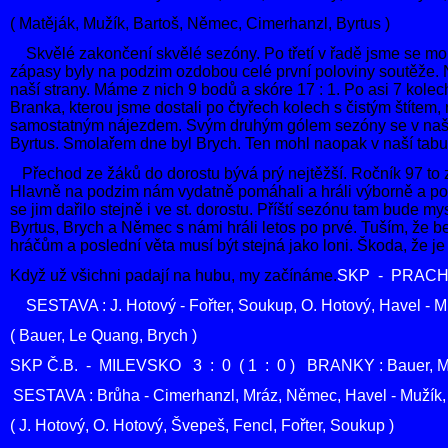
( Matěják, Mužík, Bartoš, Němec, Cimerhanzl, Byrtus )
Skvělé zakončení skvělé sezóny. Po třetí v řadě jsme se m
zápasy byly na podzim ozdobou celé první poloviny soutěže. 
naší strany. Máme z nich 9 bodů a skóre 17 : 1. Po asi 7 kolech
Branka, kterou jsme dostali po čtyřech kolech s čistým štítem, 
samostatným nájezdem. Svým druhým gólem sezóny se v naší ta
Byrtus. Smolařem dne byl Brych. Ten mohl naopak v naší tab
Přechod ze žáků do dorostu bývá prý nejtěžší. Ročník 97 t
Hlavně na podzim nám vydatně pomáhali a hráli výborně a po
se jim dařilo stejně i ve st. dorostu. Příští sezónu tam bude 
Byrtus, Brych a Němec s námi hráli letos po prvé. Tuším, že be
hráčům a poslední věta musí být stejná jako loni. Škoda, že je
Když už všichni
padají na hubu, my začínáme.
SKP - PRACHATI
SESTAVA : J. Hotový - Fořter, Soukup, O. Hotový, Havel - Mu
( Bauer, Le Quang, Brych )
SKP Č.B. - MILEVSKO 3 : 0 ( 1 : 0 ) BRANKY : Bauer, Mu
SESTAVA : Brůha - Cimerhanzl, Mráz, Němec, Havel - Mužík,
( J. Hotový, O. Hotový, Švepeš, Fencl, Fořter, Soukup )