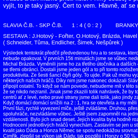
vyjít, to je taky jasný. Čert to vem. Hlavně, ať s
SLAVIA Č.B. - SKP Č.B. 1 : 4 ( 0 : 2 ) BRANKY : 
SESTAVA : J.Hotový - Fořter, O.Hotový, Brázda, Havel
( Schneider, Tůma, Endlicher, Šimek, Nešpůrek )
Výsledek tentokrát předčil předvedenou hru a to sestava, kter
nebude opakovat. V prvních 15ti minutách jsme se vůbec nedos
Michal Brázda. Vyměnili jsme ho za třetího útočníka a dalších
se třemi obránci. Dostali jsme jeden gól a to při tomto rozlože
produktivita. Ze šesti šancí čtyři góly. To ujde. Pak už mohu vy
některých našich hráčů. Díky nim jsme nakonec dokázali Slávii
připojit ostatní. To když se nám povede, nebudeme mít v této s
že se nikdo nezranil. Jinak jsme zkazili tolik nahrávek, že by 
centrů ať z levé, nebo pravé strany jsme dali tolik, jako jindy z
Když domácí domácí snížili na 2 : 1, hra se otevřela a my měli 
První fázi, rychlé vyvezení míče, ještě zvládáme. Druhou, př
spoluhráče, nezvládáme vůbec. Ještě jsem zapomněl na jednu po
vzdálenosti. Bylo jich snad deset. Jejich kvalita byla hodně r
Hodnocení jednotlivých hráčů vynechám. Zastavím se jen u st
kvalit jako Dáda a Honza Němec se spolu nedokážou srovnat. 
Cimřík, zlepšil se výkon jak Dády, tak později i Honzy o 50 %.