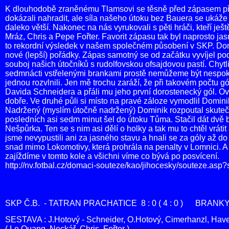
K dlouhodobě zraněnému Tlamsovi se těsně před zápasem při
dokázali nahradit, ale síla našeho útoku bez Bauera se ukáže
daleko větší. Nakonec na nás vyrukovali s pěti hráči, kteří ješt
Mráz, Chris a Pepe Fořter. Favorit zápasu tak byl naprosto jas
to rekordní výsledek v našem společném působení v SKP. Domá
nové (lepší) pořádky. Zápas samotný se od začátku vyvíjel pod
souboj našich útočníků s rudolfovskou ofsajdovou pastí. Chytl
sedmnácti vstřelenými brankami prostě nemůžeme být nespokojen
jednou rozvlnili. Jen mě trochu zaráží, že při takovém počtu g
Davida Schneidera a přáli mu jeho první dorostenecký gól. Ovše
dobře. Ve druhé půli si místo na pravé záloze vymodlil Dominik
Nadržený (myslím útočně nadržený) Dominik rozpoutal skutečn
posledních asi sedm minut šel do útoku Tůma. Stačil dát dvě b
Nešpůrka. Ten se s nim asi dělí o holky a tak mu to chtěl vrát
jsme nevypustili ani za jasného stavu a hnali se za góly až d
snad mimo Lokomotivy, která prohrála na penalty v Lomnici. A
zajíždíme v tomto kole a všichni víme co bývá po posvícení.
http://nv.fotbal.cz/domaci-souteze/kao/jihocesky/souteze.as
SKP Č.B. - TATRAN PRACHATICE 8 : 0 ( 4 : 0 ) BRANKY : B
SESTAVA : J.Hotový - Schneider, O.Hotový, Cimerhanzl, Havel 
( Le Quang, Neckář, Chris, Fořter )