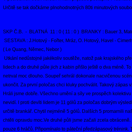
Určitě se tak dočkáme plnohodnotných 80ti minutových soubo
SKP Č.B. - BLATNÁ 11 : 0 ( 11 : 0 ) BRANKY : Bauer 3, Matě
SESTAVA : J.Hotový - Fořter, Mráz, O. Hotový, Havel - Cimerh
( Le Quang, Němec, Nebor )
Utkání nedůstojné jakékoliv soutěže, natož pak krajského pře
lidech a do druhé půle jich z kabin přišlo ještě o dva méně. To
netrval moc dlouho. Soupeř sehrál dokonale nacvičenou scén
ukončit. Za první poločas chci kluky pochválit. Takový zápas
Hráli jsme dobře. Všechno umění a síly ve prospěch kolektivu
nevidí. I proti devíti lidem je 11 gólů za poločas dobrým výsl
určitě brankář. Chytil nejméně 5 gólů. Dalších 5 promarnili naš
chtěli opravdu moc.Ve druhé půli jsme začali zcela obráceně. M
pouze 6 hráčů. Připomínalo to páteční předzápasový trénink.