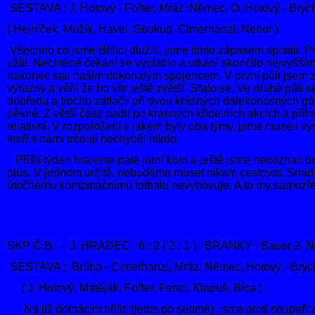
SESTAVA : J. Hotový - Fořter, Mráz, Němec, O. Hotový - Brych
( Hejníček, Mužík, Havel, Soukup, Cimerhanzl, Nebor )
Všechno co jsme Břilici dlužili, jsme tímto zápasem splatili.
užili. Nechtěné čekání se vyplatilo a utkání skončilo nejvyšší
nakonec stal naším dokonalým spojencem. V první půli jsem zá
výrazný a věřil že ho vítr ještě zvětší. Stalo se. Ve druhé půl
dopředu a trochu zatlačil při dvou krásných dalekonosných g
pěkné. Z větší části padli po krásných křídelních
akcích a přih
relativní. V rozpoložení v jakém byly oba týmy,
jsme museli vyhr
kteří s námi trénují nechyběl nikdo.
Příští týden hrajeme páté jarní kolo a ještě jsme nepoznali do
plus. V jednom určitě, nebudeme muset nikam cestovat. Snad 
útočnému kombinačnímu fotbalu nevyhovuje. A to my samozřej
SKP Č.B. - J. HRADEC 6 : 2 ( 2 : 1 ) BRANKY : Bauer 2, N
SESTAVA : Brůha - Cimerhanzl, Mráz, Němec, Hotový - Brych,
( J. Hotový, Matěják, Fořter, Fencl, Klapuš, Bíca )
Na již domácím hřišti (letos po sedmé) jsme proti soupeři z