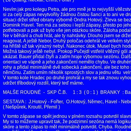
Nevím jak pro kolegu Petra, ale pro mně je to nejvyšší vítězstv
si za celý zápas nevytvořily žádnou čistou šanci a to ani ve d
situaci držel střed obrany výborně Ondra Hotový. Zleva se be
Dominik Havel. Ten má za sebou i lepší zápasy, přesto po jeho
potřebovali a pak už bylo vše jen otázkou skóre. Záloha poda
Ne v běhání a chuti hrát, ale ty nahrávky. Dlouho jsem se drž
reagovat. A ještě Nebor. Druhý poločas odehrál ve velkém stylu
na hřiště už tak výrazný nebyl. Nakonec útok. Musel bych hodn
Možná takový ještě nebyl. Prokop Pučejdl vstřelil vítězný gól a 
ukázat. Bauer přidal čtyři a zatím hraje výbornou sezónu. Dalš
orientaci ve vápně a jeho zakončení nemělo chybu. Ve druhém 
rohy a přidal minimálně dvě sobecká zakončení, ale bez toho 
němčinu. Zatím umím několik sprostých slov a jednu větu velm
V tomto kole Hradec po druhé prohrál a my se tak znovu vyhou
udržet tříbodový rozdíl, který teď máme.
MALŠE ROUDNÉ - SKP Č.B. 1 : 3 ( 0 : 1 ) BRANKY : Bau
SESTAVA : J.Hotový - Fořter, O.Hotový, Němec, Havel - Nebo
( Nešpůrek, Kroutil, Přemil )
V tomto zápase se opět jednou v plném rozsahu potvrdil slav
My si to můžeme upravit tak, že podzimní sezóna nemá logiku
skóre a tento zápas to měl minimálně potvrdit. Chyba. Roud