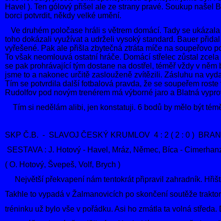
Havel ). Ten gólový přišel ale ze strany pravé. Soukup našel
borci potvrdit, někdy velké umění.
Ve druhém poločase
hráli s větrem domácí. Tady se ukázala
toho dokázali
využívat a udrželi vysoký standard. Bauer přida
vyřešené.
Pak ale přišla zbytečná ztráta míče na soupeřovo pol
To však neomlouvá ostatní hráče. Domácí střelec zůstal zcela 
se pak prohrávající tým dostane na dostřel, téměř vždy v něm
jsme to a nakonec určitě zaslouženě zvítězili. Zásluhu na vyd
Tím se potvrdila další fotbalová pravda, že se soupeřem rost
Rudolfov pod novým trenérem má výborné jaro a Blatná vyprovo
Tím si nedělám alibi, jen konstatuji. 6 bodů by mělo být tém
SKP Č.B. - SLAVOJ ČESKÝ KRUMLOV 4 : 2 ( 2 : 0 ) BRANKY
SESTAVA : J. Hotový - Havel, Mráz, Němec, Bíca - Cimerhanzl
( O. Hotový, Švepeš, Volf, Brych )
Největší překvapení nám tentokrát připravil zahradník. Hřiš
Takhle to vypadá v Žalmanovicích po skončení soutěže traktori
tréninku už bylo vše v pořádku. Asi ho zmátla ta volná středa. 