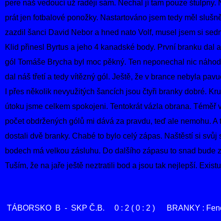
pere náš vedoucí už raději sám. Nechal jí tam pouze štulpny. N
prát jen fotbalové ponožky. Nastartováno jsem tedy měl slušně
zazdil šanci David Nebor a hned nato Volf, musel jsem si sedno
Klid přinesl Byrtus a jeho 4 kanadské body. První branku dal a
gól Tomáše Brycha byl moc pěkný. Ten neponechal nic náhodě 
dal náš třetí a tedy vítězný gól. Ještě, že v brance nebyla pavu
I přes několik nevyužitých šancích jsou čtyři branky dobré. K
útoku jsme celkem spokojeni. Tentokrát vázla obrana. Téměř 
počet obdržených gólů mi dává za pravdu, teď ale nemohu. A 
dostali dvě branky. Chabé to bylo celý zápas. Naštěstí si svůj
bodech má velkou zásluhu. Do dalšího zápasu to snad bude 
Tuším, že na jaře ještě neztratili bod a jsou tak nejlepší. Exist
TÁBORSKO B - SKP Č.B. 0 : 2 ( 0 : 2 ) BRANKY : Fenc