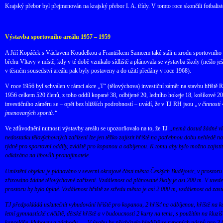
Krajský přebor byl přejmenován na krajský přebor I. A. třídy. V tomto roce skončili fotbalis
Výstavba sportovního areálu 1957 – 1959
A Jiří Kopáček s Václavem Koudelkou a Františkem Samcem také stáli u zrodu sportovního ar
břehu Vltavy v místě, kdy v té době vznikalo sídliště a plánovala se výstavba školy (nešlo j
v těsném sousedství areálu pak byly postaveny a do užití předány v roce 1968).
V roce 1956 byl schválen v rámci akce „T“ (tělovýchova) investiční záměr na stavbu hřiště
1956 celkem 520 členů, z toho oddíl kopané 38, odbíjené 20, ledního hokeje 18, košíkové 20
investičního záměru se – opět bez bližších podrobností – uvádí, že v TJ RH jsou
„v činnosti 
jmenovaných sportů.“
Ve zdůvodnění nutnosti výstavby areálu se upozorňovalo na to, že TJ
„nemá dosud žádné vla
nedostatku tělovýchovných zařízení lze jen těžko zajistit hřiště na potřebnou dobu nehledě na
týdně pro sportovní oddíly, zvláště pro kopanou a odbíjenou. K tomu aby bylo možno zajistit 
odkázána na libovůli pronajímatele.
Umístění objektu je plánováno v severní okrajové části města Českých Budějovic, v prostoru n
zřizováno žádné tělovýchovné zařízení. Vzdálenost od plánované školy je asi 200 m. V uveden
prostoru by bylo úplné. Vzdálenost hřiště ze středu města je asi 2 000 m, vzdálenost od zast
TJ předpokládá uskutečnit vybudování hřiště pro kopanou, 2 hřišť na odbíjenou, hřiště na ko
letní gymnastické cvičiště, dětské hřiště a v budoucnosti 2 kurty na tenis, s použitím na klu
kanceláře, klubovny a záchodu. … V úvahu by přicházelo hlediště ze sypaných náspů pro 3 