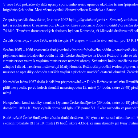
V roce 1963 pokračovaly dílčí úpravy sportovního areálu úpravou okolního terénu (příjezdo
brigádnických hodin. Mezi všemi vynikali členové výboru Koudelka a Samec.
Ze zprávy se dále dozvídáme, že v roce 1962 bylo
„díky obětavé práci s. Komendy založeno
tak i u žactva došlo k rozšíření o 3. Družstvo, takže v současné době má oddíl 2 družstva d
74 žáků. Trenérem dorosteneckých družstev byl pan Komenda, tři žákovská družstva měl pak 
Za další dva roky, v roce 1966, uvádí časopis
TV a sport v ministerstvu vnitra…
pro TJ RH Č
Sezóna 1965 – 1966 znamenala druhý vrchol v historii fotbalového oddílu – paradoxně však 
přejmenováním fotbalového oddílu TJ RH České Budějovice na Dukla Rožnov! Stalo se tak p
z ministerstva vnitra k vojskům ministerstva národní obrany. Svá utkání hrálo i nadále na 
zahájilo i divizi. Trenérem mužstva byl Matěj Homola. Rožnovští prodělali tvrdou přípravu, 
mužstva se opět díky odchodu starších vojáků a příchodu nováčků částečně obměnil. Začátek
Na začátku ledna 1967 došlo k dalšímu přejmenování – z Dukly Rožnov se stal tým Hraničář
příliš nevyvedla, po 26 kolech skončili na sestupovém 13. místě (14 bodů, skóre 28:48) před
nebyl.
Na opačném konci tabulky skončilo Dynamo České Budějovice (39 bodů, skóre 55:18) před 
domácími 10:0 a K. Vary vyhráli doma nad Iglou ČB pouze 5:1. Skóre rozhodlo ve prospěch Bu
Rudé hvězdě České Budějovice zůstalo druhé družstvo, „B“ tým, a ten se stal účastníkem I. 
skončili fotbalisté RH na 10. místě (19 bodů, skóre 43:65). Za nimi skončily jen týmy Pištín