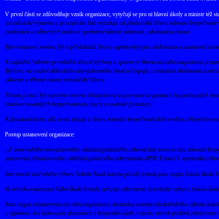
V první části se zdůvodňuje vznik organizace, vytyčují se pro ni hlavní úkoly a ministr též st
socialistické výstavby a pracujícího lidu vyžaduje od příslušníků Sboru národní bezpečnosti 
politických a odborných znalostí i potřebné tělesné zdatnosti, odolnosti a zdraví.
Tyto vlastnosti mohou být u příslušníků Sboru vypěstovány jen svědomitou a soustavně pro
K zajištění řádného provádění tělesné výchovy a sportu ve Sboru národní bezpečnosti je nut
Tyršovy, na tradice dělnického tělovýchovného hnutí a čerpajíc z bohatých zkušeností sověts
výkonné a tělesně zdatné příslušníky Sboru.
Přitom jí musí být slavným vzorem tělovýchovné a sportovní organizace bezpečnostních sbo
zdatnost sovětských bezpečnostních sborů a sovětské fyskultury.
K dosažení těchto cílů proto zřizuji u Sboru národní bezpečnosti dobrovolnou tělovýchovno
Postup ustanovení organizace:
„Z dosavadního tělovýchovného oddělení politického sekretariátu ministerstva národní bezp
pracovníci tělovýchovného oddělení politického sekretariátu MNB. Funkcí 1. tajemníka sekr
Sekretariát ústředního výboru Sokola Rudá hvězda působí jednak jako orgán Sokola Rudá hv
Ve věcech organizace Sokol Rudá hvězda vyřizuje sekretariát ústředního výboru Sokola Rudá
Jako orgán ministerstva národní bezpečnosti obstarává sekretariát ústředního výboru Sokola
s výjimkou věcí kádrových, finančních a hospodářských; v těchto věcech podává příslušným