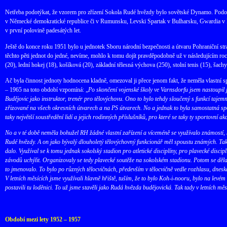
Netřeba podotýkat, že vzorem pro zřízení Sokola Rudé hvězdy bylo sovětské Dynamo. Podob
v Německé demokratické republice či v Rumunsku, Levski Spartak v Bulharsku, Gwardia v P
v první polovině padesátých let.
Ještě do konce roku 1951 bylo u jednotek Sboru národní bezpečnosti a útvaru Pohraniční s
těchto pěti jednot do jedné, nevíme, mohlo k tomu dojít pravděpodobně už v následujícím roce
(20), lední hokej (18), košíková (20), základní tělesná výchova (250), stolní tenis (15), šachy
Ač byla činnost jednoty hodnocena kladně, omezoval ji přece jenom fakt, že neměla vlastní s
– 1965 na toto období vzpomíná: „
Po skončení vojenské školy ve Varnsdorfu jsem nastoupil 
Budějovic jako instruktor, trenér pro tělovýchovu. Ono to bylo tehdy sloučený s funkcí taje
zřizované na všech okresních útvarech a na PS útvarech. No a jednak to byla samostatná spor
taky největší soustředění lidí a jejich rodinných příslušníků, pro které se taky ty sportovní ak
No a v té době neměla bohužel RH žádné vlastní zařízení a víceméně se využívalo známostí, k
Rudé hvězdy. A on jako bývalý dlouholetý tělovýchovný funkcionář měl spoustu známých. Tak se
dalo. Využíval se k tomu jednak sokolský stadion pro atletické disciplíny, pro plavecké disc
závodů uchýlit. Organizovaly se tedy plavecké soutěže na sokolském stadionu. Potom se děla
to jmenovalo. To bylo po různých tělocvičnách, především v tělocvičně vedle rozhlasu, dneska
V letních měsících jsme využívali hlavně hřiště, tuším, že to bylo Koh-i-nooru, bylo na levé
postavili tu loděnici. To už jsme stavěli jako Rudá hvězda budějovická. Tak tady v letních měs
Období mezi lety 1952 – 1957