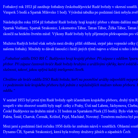
Fotbalový rok 1953 již zastihuje fotbalisty českobudějovické Rudé hvězdy v okresní soutěž
Vimperk 5 bodů a Spartak Milevsko 1 bod). Výsledná tabulka po podzimní části nebyla zveře
Následujícího roku 1954 již fotbalisté Rudé hvězdy hrají krajský přebor s těmito dalšími muž
Spartak Vodňany, Spartak Strakonice, Lokomotiva Tábor, Tatran Tábor, Žižka Tábor, Tatran 
skončil na hezkém čtvrtém místě. Výkony Rudé hvězdy byly příjemným překvapením pro vše
Mužstva Rudých hvězd však nebyla mezi diváky příliš oblíbená, stejně jako vojenské celky (
našemu fotbalu). Mnohdy to dávali fanoušci i hráči jiných týmů najevo a všímá si toho i dobo
„Fotbalisté oddílu DSO RH Č. Budějovice hrají krajský přebor. Při zápase s oddílem Spartak K
přebor. Při zápase častovali hráče Rudé hvězdy hrubými a urážlivými výkřiky, které svědčili
slušnosti, takové, jakou oplývá každý inteligentní člověk.
Chválíme ale hráče oddílu DSO Rudá hvězda, kteří na posměšné urážky odpověděli nejsprávně
i v podzimním kole krajského přeboru byli jedním z nejslušnějších mužstev tohoto přeboru. P
oddílu.“
V sezóně 1955 byl první tým Rudé hvězdy opět účastníkem krajského přeboru, druhý tým RH p
soupeři v této oborové soutěži byly např. celky z Prahy, Ústí nad Labem, Jáchymova, Chebu, 
České Budějovice na druhém místě s 31 bodem za Spartakem Písek (35 bodů). Bylo však vyh
Paleta, Šmíd, Charvát, Čermák, Krištof, Pejzl, Macháně, Novotný. Trenérem mužstva byl p
Mezi jarní a podzimní částí ročníku 1956 došlo ke změnám názvů v soutěžích. Oblastní sout
Dynamo ČB, Spartak Strakonice), která byla tvořeny družstvy jižních a západních Čech.