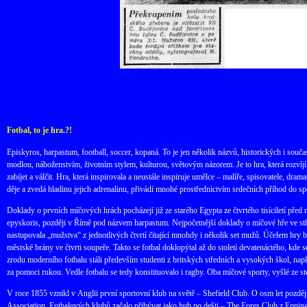
Fotbal, to je hra.?!
Episkyros, harpastum, football, soccer, kopaná. To je jen několik názvů, historických i součas
modlou, náboženstvím, životním stylem, kulturou, světovým názorem. Je to hra, která rozvíjí 
zabíjet a válčit. Hra, která inspirovala a neustále inspiruje umělce – malíře, spisovatele, dr
děje a zvedá hladinu jejich adrenalinu, přivádí mnohé prostřednictvím srdečních příhod do sp
Doklady o prvních míčových hrách pocházejí již ze starého Egypta ze čtvrtého tisíciletí před
epyskoris, později v Římě pod názvem harpastum. Nejpočetnější doklady o míčové hře ve středo
nastupovala „mužstva“ z jednotlivých čtvrtí čítající mnohdy i několik set mužů. Účelem hry
městské brány ve čtvrti soupeře. Takto se fotbal doklopýtal až do století devatenáctého, kde
zrodu moderního fotbalu stáli především studenti z britských středních a vysokých škol, na
za pomoci rukou. Vedle fotbalu se tedy konstituovalo i ragby. Oba míčové sporty, vyšlé ze s
V roce 1855 vznikl v Anglii první sportovní klub na světě – Shefield Club. O osm let později,
Association. Fotbalových klubů začalo přibývat jako hub po dešti – The Fores Club z Eppin