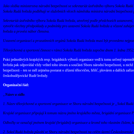
Jako složka ministerstva národní bezpečnosti se sekretariát ústředního výboru Sokola Rudá
Sokola Rudá hvězda podléhají ve služebních věcech náměstku ministra národní bezpečnosti pr
Sekretariát ústředního výboru Sokola Rudá hvězda, utvořený podle předchozích ustanovení, p
vytvořit všechny předpoklady a podmínky pro ustavení Sokola Rudá hvězda a včasné zahájen
hvězda a provést nábor členstva.
Ustavení organizací a prozatímních orgánů Sokola Rudá hvězda musí být provedeno nejpozd
Tělovýchovná a sportovní činnost v rámci Sokola Rudá hvězda započne dnem 1. ledna 1952;
Práci jednotlivých krajských resp. brigádních výborů organizace vedl k tomu určený tajemník
hvězda pak odpovídal vždy velitel toho útvaru a součásti Sboru národní bezpečnosti, u nichž
bezpečnosti – ten se měl zejména postarat o zřízení tělocvičen, hřišť, plováren a dalších zaří
českobudějovické Rudé hvězdy.
Organizační řád:
„
Název a sídlo
.
1. Název tělovýchovné a sportovní organisace ve Sboru národní bezpečnosti je „Sokol Rudá
Krajské organisace připojují k tomuto názvu jméno krajského města, brigádní organisace P
Odbočky se označují jménem krajské (brigádní) organisace a kromě toho vlastním číslem, kte
2. Sokol Rudá hvězda působí ve Sboru národní bezpečnosti na celém území Československé 