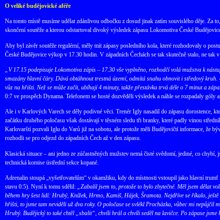
O veliké budějovické aféře
Na tomto místě musíme udělat zdánlivou odbočku z dosud jinak zatím souvislého děje. Za to,
skončení soutěže a kterou odstartoval divoký výsledek zápasu Lokomotiva České Budějovi
Aby byl závěr soutěže regulérní, měly mít zápasy posledního kola, které rozhodovaly o po
České Budějovice výkop v 17.30 hodin. V západních Čechách se tak skutečně stalo, ne tak v
„V 17.15 podepisuje Lokomotiva zápis – 17.30 vše vyplněno, rozhodčí volá mužstva k nástupu 
smazány hlavní čáry. Dává obtáhnout trestná území, odmítá snahu obnovit i středový kruh. –
vůz na hřišti. Než se může začít, ubíhají 4 minuty, takže přestávka trvá déle o 7 minut a zá
0:7 ve prospěch Dynama. Telefonem se hosté dozvěděli výsledek a náhle se rozpadaly góly 
Ale i v Karlových Varech se děly podivné věci. Trenér Igly nasadil do zápasu dorostence, k
začátku druhého poločasu však dostávají v těsném sledu tři branky, které padly vinou středníh
Karlovarští pozvali Iglu do Varů již na sobotu, ale protože měli Budějovičtí informace, že b
rozhodli se pro odjezd do západních Čech až v den zápasu.
Klasická situace – ani jedno ze zúčastněných mužstev nemá čisté svědomí, jediné, co chybí, 
technická komise ústřední sekce kopané.
Adrenalin stoupá „vyšetřovatelům“ v okamžiku, kdy do místnosti vstoupil jako hlavní trumf 
stavu 0:5). Nyní k tomu sdělil:
„Zabalil jsem to, protože to bylo zbytečné. Měl jsem dělat vo
během hry šest lidí: Hrubý, Knížek, Hrmo, Kamiš, Hájek, Šramota. Nejdříve se říkalo, ještě
hřišti, to jsme tam neviděli už dva roky. O poločase se svlékl Procházka, vůbec mi nepůjčil m
Hrubý. Budějický to také chtěl „sbalit“, chvíli hrál a chvíli seděl na lavičce. Po zápase jsm