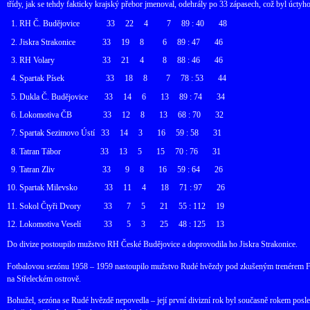
třídy, jak se tehdy fakticky krajský přebor jmenoval, odehrály po 33 zápasech, což byl úct
1. RH Č. Budějovice
33
22
4
7
89 : 40
48
2. Jiskra Strakonice
33
19
8
6
89 : 47
46
3. RH Volary
33
21
4
8
88 : 46
46
4. Spartak Písek
33
18
8
7
78 : 53
44
5. Dukla Č. Budějovice
33
14
6
13
89 : 74
34
6. Lokomotiva ČB
33
12
8
13
68 : 70
32
7. Spartak Sezimovo Ústí
33
14
3
16
59 : 58
31
8. Tatran Tábor
33
13
5
15
70 : 76
31
9. Tatran Zliv
33
9
8
16
59 : 64
26
10. Spartak Milevsko
33
11
4
18
71 : 97
26
11. Sokol Čtyři Dvory
33
7
5
21
55 : 112
19
12. Lokomotiva Veselí
33
5
3
25
48 : 125
13
Do divize postoupilo mužstvo RH České Budějovice a doprovodila ho Jiskra Strakonice.
Fotbalovou sezónu 1958 – 1959 nastoupilo mužstvo Rudé hvězdy pod zkušeným trenérem Fr
na Střeleckém ostrově.
Bohužel, sezóna se Rudé hvězdě nepovedla – její první divizní rok byl současně rokem posl