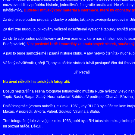
mužstev oddílu v průběhu historie, jednotlivců, fotografie areálu atd. Ne všechn
návštěvníky.
Budete-li mít jakýkoliv materiál a informace, které by obohatily t
Za druhé zde budou přepsány články o oddíle, tak jak je zveřejnila především Ji
Za třetí zde budou publikovány veškeré dosažitelné výsledné tabulky soutěží (okres
Za čtvrté zde budou publikovány archivní prameny, které nás s historií oddílu se
Budějovicích).
V neposlední řadě i materiály ze soukromých sbírek, současných
A pak to bude samozřejmě i psaná historie klubu. A aby nebylo čtení tak nudné, 
Vážený návštěvníku, přeji Ti, abys u těchto stránek trávil postupně čím dál tím víc
Jiří Petráš
Na úvod několik historických fotografií:
Dosud nejstarší nalezená fotografie fotbalového mužsta Rudé hvězdy (vlevo nahoř
Topič, Basta, Bagar, Slabý, Hora, sekretář Babička. V podřepu: Charvát, Březina
Další fotografie (vpravo nahoře) je z roku 1961, kdy RH ČB byla účastníkem krajsk
Macas. V popředí: Sýkora, Valent, Soukup, Vavřina a Bláha.
Třetí fotografie (dole vlevo) je z roku 1963, opět byla RH účastníkem krajského
mi poznat hráče. Děkuji.