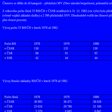
Členstvo se dělilo do tří kategorií – příslušníci MV (Sbor národní bezpečnosti, pohraniční st
Z celkového počtu členů TJ RH/ČH v ČSSR uváděných k 31. 12. 1982 (viz výše) bylo přísl
(včetně vojáků základní služby) a 2 599 příslušníků SNV. Dlouhodobě tvořili tito členové př
přes dvacet procent).
Vývoj počtu TJ RH/ČH v letech 1978 až 1982:
Počet RH
1978
1979
1980
v ČSSR
130
135
139
v ČSR
88
91
95
v SSR
42
44
44
Vývoj členské základny RH/ČH v letech 1978 až 1982:
Počet členů
1978
1979
1980
v ČSSR
30 995
36 471
38 028
v ČSR
25 616
29 786
31 186
v SSR
5 379
6 685
6 842