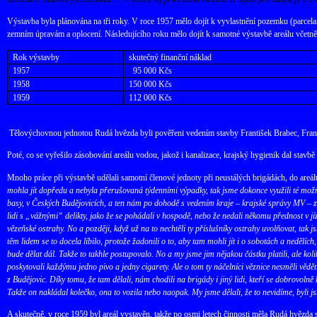
Výstavba byla plánována na tři roky. V roce 1957 mělo dojít k vyvlastnění pozemku (parcela č
zemním úpravám a oplocení. Následujícího roku mělo dojít k samotné výstavbě areálu včetně
Rok výstavby
skutečný finanční náklad
1957
95 000 Kčs
1958
150 000 Kčs
1959
112 000 Kčs
Tělovýchovnou jednotou Rudá hvězda byli pověřeni vedením stavby František Brabec, Frant
Poté, co se vyřešilo zásobování areálu vodou, jakož i kanalizace, krajský hygienik dal sta
Mnoho práce při výstavbě udělali samotní členové jednoty při neustálých brigádách, do areál
mohla jít dopředu a nebyla přerušovaná týdenními výpadky, tak jsme dokonce využili té mož
basy, v Českých Budějovicích, a ten nám po dohodě s vedením kraje – krajské správy MV – zaji
lidi s „vážnými“ delikty, jako že se pohádali v hospodě, nebo že nedali někomu přednost v jíz
vězeňské ostrahy. No a později, když už na to nechtěli ty příslušníky ostrahy uvolňovat, tak
těm lidem se to docela líbilo, protože žadonili o to, aby tam mohli jít i o sobotách a nedělích
bude dělat dál. Takže to takhle postupovalo. No a my jsme jim nějakou částku platili, ale ko
poskytovali každýmu jedno pivo a jedny cigarety. Ale o tom ty náčelníci věznice nesměli vědět. 
z Budějovic. Díky tomu, že tam dělali, nám chodili na brigády i jiný lidi, kteří se dobrovolně
Takže on nakládal kolečko, ona to vozila nebo naopak. My jsme dělali, že to nevidíme, byli j
A skutečně, v roce 1959 byl areál vystavěn, takže po osmi letech činnosti měla Rudá hvězda 