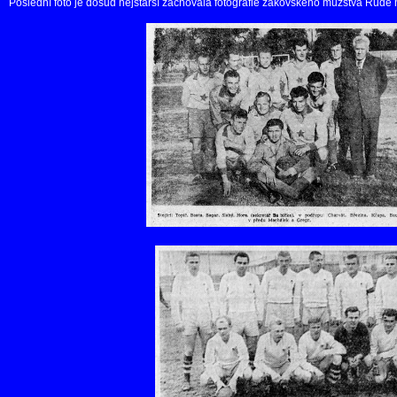
Poslední foto je dosud nejstarší zachovalá fotografie žákovského mužstva Rudé