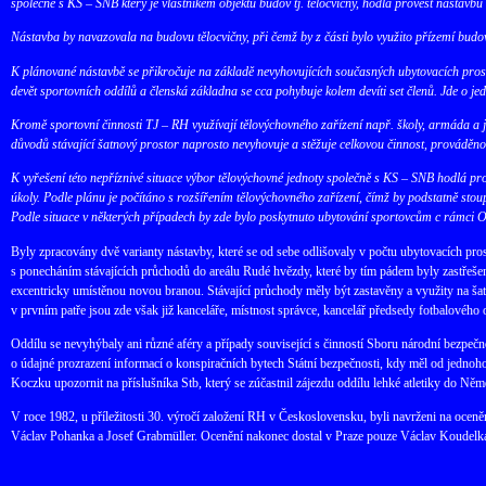
společně s KS – SNB který je vlastníkem objektu budov tj. tělocvičny, hodlá provést nástavb
Nástavba by navazovala na budovu tělocvičny, při čemž by z části bylo využito přízemí budov
K plánované nástavbě se přikročuje na základě nevyhovujících současných ubytovacích pro
devět sportovních oddílů a členská základna se cca pohybuje kolem devíti set členů. Jde o jed
Kromě sportovní činnosti TJ – RH využívají tělovýchovného zařízení např. školy, armáda a ji
důvodů stávající šatnový prostor naprosto nevyhovuje a stěžuje celkovou činnost, prováděn
K vyřešení této nepříznivé situace výbor tělovýchovné jednoty společně s KS – SNB hodlá prové
úkoly. Podle plánu je počítáno s rozšířením tělovýchovného zařízení, čímž by podstatně stou
Podle situace v některých případech by zde bylo poskytnuto ubytování sportovcům c rámci
Byly zpracovány dvě varianty nástavby, které se od sebe odlišovaly v počtu ubytovacích prost
s ponecháním stávajících průchodů do areálu Rudé hvězdy, které by tím pádem byly zastřešen
excentricky umístěnou novou branou. Stávající průchody měly být zastavěny a využity na šat
v prvním patře jsou zde však již kanceláře, místnost správce, kancelář předsedy fotbalového 
Oddílu se nevyhýbaly ani různé aféry a případy související s činností Sboru národní bezpečno
o údajné prozrazení informací o konspiračních bytech Státní bezpečnosti, kdy měl od jednoho 
Koczku upozornit na příslušníka Stb, který se zúčastnil zájezdu oddílu lehké atletiky do Ně
V roce 1982, u příležitosti 30. výročí založení RH v Československu, byli navrženi na oce
Václav Pohanka a Josef Grabmüller. Ocenění nakonec dostal v Praze pouze Václav Koudelk