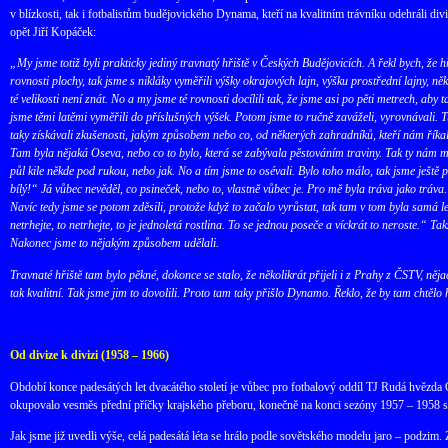
v blízkosti, tak i fotbalistům budějovického Dynama, kteří na kvalitním trávníku odehráli d
opět Jiří Kopáček:
„My jsme totiž byli prakticky jediný travnatý hřiště v Českých Budějovicích. A řekl bych, že 
rovnosti plochy, tak jsme s nikláky vyměřili výšky okrajových lajn, výšku prostřední lajny, něk
té velikosti není znát. No a my jsme té rovnosti docílili tak, že jsme asi po pěti metrech, aby 
jsme těmi latěmi vyměřili do příslušných výšek. Potom jsme to ručně zaváželi, vyrovnávali. Tu
taky získávali zkušenosti, jakým způsobem nebo co, od některých zahradníků, kteří nám říka
Tam byla nějaká Oseva, nebo co to bylo, která se zabývala pěstováním traviny. Tak ty nám mil
půl kile někde pod rukou, nebo jak. No a tím jsme to osévali. Bylo toho málo, tak jsme ješt
bílý!“ Já vůbec nevěděl, co psineček, nebo to, vlastně vůbec je. Pro mě byla tráva jako tráva.
Navíc tedy jsme se potom zděsili, protože když to začalo vyrůstat, tak tam v tom byla samá l
netrhejte, to netrhejte, to je jednoletá rostlina. To se jednou poseče a víckrát to neroste.“ 
Nakonec jsme to nějakým způsobem udělali.
Travnaté hřiště tam bylo pěkné, dokonce se stalo, že několikrát přijeli i z Prahy z ČSTV, něja
tak kvalitní. Tak jsme jim to dovolili. Proto tam taky přišlo Dynamo. Řeklo, že by tam chtěl
Od divize k divizi (1958 – 1966)
Období konce padesátých let dvacátého století je vůbec pro fotbalový oddíl TJ Rudá hvězd
okupovalo vesměs přední příčky krajského přeboru, konečně na konci sezóny 1957 – 1958 
Jak jsme již uvedli výše, celá padesátá léta se hrálo podle sovětského modelu jaro – podzim. 