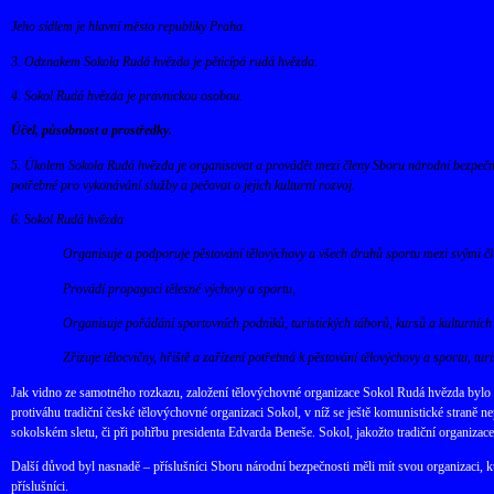
Jeho sídlem je hlavní město republiky Praha.
3. Odznakem Sokola Rudá hvězda je pěticípá rudá hvězda.
4. Sokol Rudá hvězda je právnickou osobou.
Účel, působnost a prostředky.
5. Úkolem Sokola Rudá hvězda je organisovat a provádět mezi členy Sboru národní bezpečno
potřebné pro vykonávání služby a pečovat o jejich kulturní rozvoj.
6. Sokol Rudá hvězda
Organisuje a podporuje pěstování tělovýchovy a všech druhů sportu mezi svými čl
Provádí propagaci tělesné výchovy a sportu,
Organisuje pořádání sportovních podniků, turistických táborů, kursů a kulturních
Zřizuje tělocvičny, hřiště a zařízení potřebná k pěstování tělovýchovy a sportu, turi
Jak vidno ze samotného rozkazu, založení tělovýchovné organizace Sokol Rudá hvězda bylo 
protiváhu tradiční české tělovýchovné organizaci Sokol, v níž se ještě komunistické straně
sokolském sletu, či při pohřbu presidenta Edvarda Beneše. Sokol, jakožto tradiční organizac
Další důvod byl nasnadě – příslušníci Sboru národní bezpečnosti měli mít svou organizaci, kt
příslušníci.