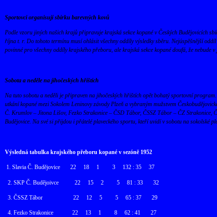
Sportovci organisují sbírku barevných kovů
Podle vzoru jiných našich krajů připravuje krajská sekce kopané v Českých Budějovicích sbír
října t. r. Do tohoto termínu musí ohlásit všechny oddíly výsledky sběru. Nejúspěšnější od
povinné pro všechny oddíly krajského přeboru, ale krajská sekce kopané doufá, že nebude v ji
Sobota a neděle na jihočeských hřištích
Na tuto sobotu a neděli je připraven na jihočeských hřištích opět bohatý sportovní program.
utkání kopané mezi Sokolem Leninovy závody Plzeň a vybraným mužstvem Českobudějovického
Č. Krumlov – Jitona Lišov, Fezko Strakonice – ČSD Tábor, ČSSZ Tábor – ČZ Strakonice, 
Budějovice. Na své si přijdou i přátelé plaveckého sportu, kteří uvidí v sobotu na sokolské
Výsledná tabulka krajského přeboru kopané v sezóně 1952
1. Slavia Č. Budějovice
22
18
1
3
132 : 35
37
2. SKP Č. Budějoivce
22
15
2
5
81 : 33
32
3. ČSSZ Tábor
22
12
5
5
65 : 37
29
4. Fezko Strakonice
22
13
1
8
62 : 41
27