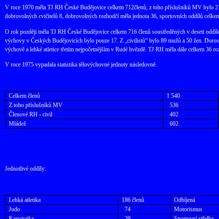
V roce 1970 měla TJ RH České Budějovice celkem 712členů, z toho příslušníků MV bylo 273,
dobrovolných cvičitelů 8, dobrovolných rozhodčí měla jednota 36, sportovních oddílů celkem
O rok později měla TJ RH České Budějovice celkem 716 členů soustředěných v deseti oddíl
výchovy v Českých Budějovicích bylo pouze 17. Z „civilistů“ bylo 89 mužů a 50 žen. Doros
výchově a lehké atletice třetím nejpočetnějším v Rudé hvězdě. TJ RH měla dále celkem 36 rozh
V roce 1975 vypadala statistika tělovýchovné jednoty následovně.
Celkem členů
1 540
Z toho příslušníků MV
536
Členové RH - civil
402
Mládež
602
Jednotlivé oddíly:
Lehká atletika
186 členů
Odbíjená
Judo
74
Motorismus
Kanoistika
29
Sportovní střelba