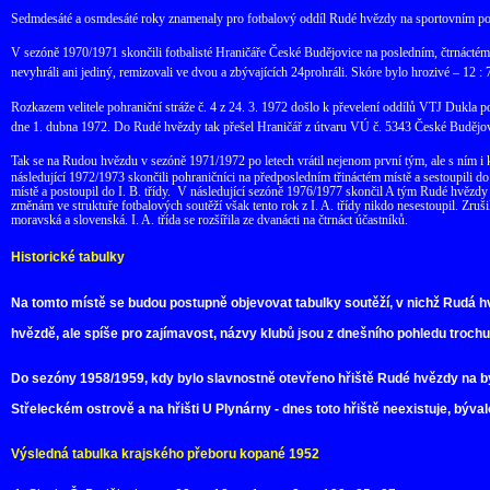
Sedmdesáté a osmdesáté roky znamenaly pro fotbalový oddíl Rudé hvězdy na sportovním poli
V sezóně 1970/1971 skončili fotbalisté Hraničáře České Budějovice na posledním, čtrnáctém 
nevyhráli ani jediný, remizovali ve dvou a zbývajících 24prohráli. Skóre bylo hrozivé – 12 :
Rozkazem velitele pohraniční stráže č. 4 z 24. 3. 1972 došlo k převelení oddílů VTJ Dukla p
dne 1. dubna 1972. Do Rudé hvězdy tak přešel Hraničář z útvaru VÚ č. 5343 České Budějovi
Tak se na Rudou hvězdu v sezóně 1971/1972 po letech vrátil nejenom první tým, ale s ním i 
následující 1972/1973 skončili pohraničníci na předposledním třináctém místě a sestoupili d
místě a postoupil do I. B. třídy.
V následující sezóně 1976/1977 skončil A tým Rudé hvězdy na
změnám ve struktuře fotbalových soutěží však tento rok z I. A. třídy nikdo nesestoupil. Zrušila 
moravská a slovenská. I. A. třída se rozšířila ze dvanácti na čtrnáct účastníků.
Historické tabulky
Na tomto místě se budou postupně objevovat tabulky soutěží, v nichž Rudá 
hvězdě, ale spíše pro zajímavost, názvy klubů jsou z dnešního pohledu trochu
Do sezóny 1958/1959, kdy bylo slavnostně otevřeno hřiště Rudé hvězdy na bý
Střeleckém ostrově a na hřišti U Plynárny - dnes toto hřiště neexistuje, býva
Výsledná tabulka krajského přeboru kopané 1952