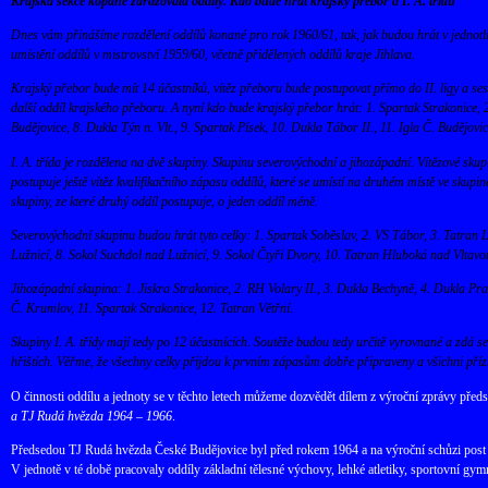
Krajská sekce kopané zařazovala oddíly. Kdo bude hrát krajský přebor a I. A. třídu
Dnes vám přinášíme rozdělení oddílů konané pro rok 1960/61, tak, jak budou hrát v jednotli
umístění oddílů v mistrovství 1959/60, včetně přidělených oddílů kraje Jihlava.
Krajský přebor bude mít 14 účastníků, vítěz přeboru bude postupovat přímo do II. ligy a sest
další oddíl krajského přeboru. A nyní kdo bude krajský přebor hrát: 1. Spartak Strakonice, 
Budějovice, 8. Dukla Týn n. Vlt., 9. Spartak Písek, 10. Dukla Tábor II., 11. Igla Č. Budějov
I. A. třída je rozdělena na dvě skupiny. Skupinu severovýchodní a jihozápadní. Vítězové skup
postupuje ještě vítěz kvalifikačního zápasu oddílů, které se umístí na druhém místě ve skupin
skupiny, ze které druhý oddíl postupuje, o jeden oddíl méně.
Severovýchodní skupinu budou hrát tyto celky: 1. Spartak Soběslav, 2. VS Tábor, 3. Tatran L
Lužnicí, 8. Sokol Suchdol nad Lužnicí, 9. Sokol Čtyři Dvory, 10. Tatran Hluboká nad Vltavou,
Jihozápadní skupina: 1. Jiskra Strakonice, 2. RH Volary II., 3. Dukla Bechyně, 4. Dukla Prach
Č. Krumlov, 11. Spartak Strakonice, 12. Tatran Větřní.
Skupiny I. A. třídy mají tedy po 12 účastnících. Soutěže budou tedy určitě vyrovnané a zdá se
hřištích. Věřme, že všechny celky přijdou k prvním zápasům dobře připraveny a všichni pří
O činnosti oddílu a jednoty se v těchto letech můžeme dozvědět dílem z výroční zprávy před
a TJ Rudá hvězda 1964 – 1966
.
Předsedou TJ Rudá hvězda České Budějovice byl před rokem 1964 a na výroční schůzi post o
V jednotě v té době pracovaly oddíly základní tělesné výchovy, lehké atletiky, sportovní gym