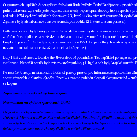
O sportovních úspěších či neúspěších fotbalistů Rudé hvězdy České Budějovice v prvních něk
příliš roztříštěné, zpravidla ještě nezpracované a tedy nepřístupné, dobový tisk si sportu v
(od roku 1954 vycházel měsíčník
Sportovec RH
, který si však více než sportovních výsledk
Zajímavé byly ale informace o životě jednotlivých oddílů RH, které tu a tam přinášel).
Fotbalové soutěže byly hrány po vzoru Sovětského svazu systémem jaro – podzim (zatímco s
změnám. Nastoupilo se na sovětský model jaro – podzim, v roce 1951 (po ročním trvání) byla 
krajských přeborů! Druhá liga byla obnovena v roce 1953. Do jednotlivých soutěží byla mno
návratu k normálu tak dochází až na konci padesátých let).
Byly i jiné zvláštnosti z fotbalového života dobově podmíněné. Tak například po zápasech pro
zkušenosti. Nejvyšší soutěž bylo mistrovství republiky (1. liga) a pak byly krajské soutěže. Př
Po roce 1948 nebyl na stránkách Jihočeské pravdy prostor pro informace ze sportovního děn
sportu závazcích k různým výročím. První – z našeho pohledu alespoň akceptovatelná – zmínk
se kopané:
Zajímavosti z jihočeské tělovýchovy a sportu
Nezapomínat na výchovu sportovních diváků
Už před časem byla uskutečněna vzájemná výměna rozhodčích kopané mezi Českobudějovickým
zkušenosti. Minulou neděli se však neukáznění diváci v Pelhřimově přičinili o narušení dobře
z jihočeských rozhodčích a tak krajská sekce kopané v Českých Budějovicích zastavila zatím
dokazuje nutnost soustavné výchovy diváků na našich hřištích kopané.