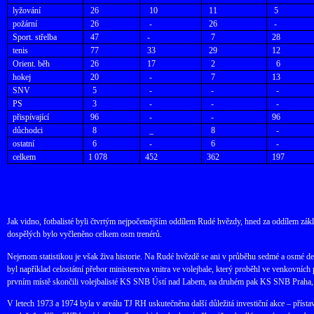
lyžování
26
10
11
5
požární
26
-
26
-
Sport. střelba
47
-
7
28
tenis
77
33
29
12
Orient. běh
26
17
2
6
hokej
20
-
7
13
SNV
5
-
-
-
PS
3
-
-
-
přispívající
96
-
-
96
důchodci
8
_
8
-
ostatní
6
-
6
-
celkem
1 078
452
362
197
Jak vidno, fotbalisté byli čtvrtým nejpočetnějším oddílem Rudé hvězdy, hned za oddílem zákl
dospělých bylo vyčleněno celkem osm trenérů.
Nejenom statistikou je však živa historie. Na Rudé hvězdě se ani v průběhu sedmé a osmé d
byl například celostátní přebor ministerstva vnitra ve volejbale, který proběhl ve venkovníc
prvním místě skončili volejbalisté KS SNB Ústí nad Labem, na druhém pak KS SNB Praha, 
V letech 1973 a 1974 byla v areálu TJ RH uskutečněna další důležitá investiční akce – příst