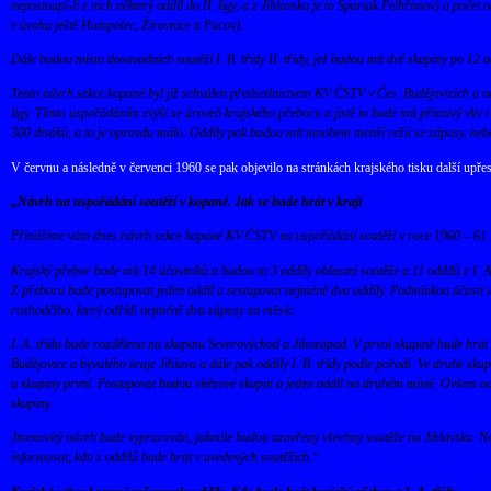
nepostoupí-li z nich některý oddíl do II. ligy, a z Jihlavska je to Spartak Pelhřimov) a počet
v úvahu ještě Humpolec, Žirovnice a Pacov).
Dále budou místo dosavadních soutěží I. B. třídy II. třídy, jež budou mít dvě skupiny po 12 o
Tento návrh sekce kopané byl již schválen předsednictvem KV ČSTV v Čes. Budějovicích a na
ligy. Tímto uspořádáním zvýší se úroveň krajského přeboru a jistě to bude mít příznivý vliv
300 diváků, a to je opravdu málo. Oddíly pak budou mít mnohem menší režii se zápasy, neb
V červnu a následně v červenci 1960 se pak objevilo na stránkách krajského tisku další upře
„Návrh na uspořádání soutěží v kopané. Jak se bude hrát v kraji
Přinášíme vám dnes návrh sekce kopané KV ČSTV na uspořádání soutěží v roce 1960 – 61.
Krajský přebor bude mít 14 účastníků a budou to 3 oddíly oblastní soutěže a 11 oddílů z I. A
Z přeboru bude postupovat jeden oddíl a sestupovat nejméně dva oddíly. Podmínkou účasti v 
rozhodčího, který odřídí nejméně dva zápasy za měsíc.
I. A. třída bude rozdělena na skupinu Severovýchod a Jihozápad. V první skupině bude hrát 1
Budějovice a bývalého kraje Jihlava a dále pak oddíly I. B. třídy podle pořadí. Ve druhé sku
u skupiny první. Postupovat budou vítězové skupin a jeden oddíl na druhém místě. Ovšem odd
skupiny.
Jmenovitý návrh bude vypracován, jakmile budou uzavřeny všechny soutěže na Jihlavsku. Na
informovat, kdo z oddílů bude hrát v uvedených soutěžích.“