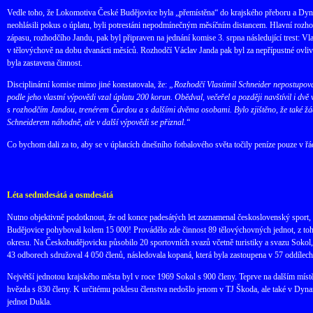
Vedle toho, že Lokomotiva České Budějovice byla „přemístěna“ do krajského přeboru a Dynam
neohlásili pokus o úplatu, byli potrestáni nepodmínečným měsíčním distancem. Hlavní rozhod
zápasu, rozhodčího Jandu, pak byl připraven na jednání komise 3. srpna následující trest: 
v tělovýchově na dobu dvanácti měsíců. Rozhodčí Václav Janda pak byl za nepřípustné ovl
byla zastavena činnost.
Disciplinární komise mimo jiné konstatovala, že:
„Rozhodčí Vlastimil Schneider nepostupoval
podle jeho vlastní výpovědi vzal úplatu 200 korun. Obědval, večeřel a později navštívil i 
s rozhodčím Jandou, trenérem Čurdou a s dalšími dvěma osobami. Bylo zjištěno, že také žád
Schneiderem náhodně, ale v další výpovědi se přiznal.“
Co bychom dali za to, aby se v úplatcích dnešního fotbalového světa točily peníze pouze v řá
Léta sedmdesátá a osmdesátá
Nutno objektivně podotknout, že od konce padesátých let zaznamenal československý sport,
Budějovice pohyboval kolem 15 000! Provádělo zde činnost 89 tělovýchovných jednot, z toho 
okresu. Na Českobudějovicku působilo 20 sportovních svazů včetně turistiky a svazu Sokol,
43 odborech sdružoval 4 050 členů, následovala kopaná, která byla zastoupena v 57 oddílech 3
Největší jednotou krajského města byl v roce 1969 Sokol s 900 členy. Teprve na dalším místě
hvězda s 830 členy. K určitému poklesu členstva nedošlo jenom v TJ Škoda, ale také v Dy
jednot Dukla.