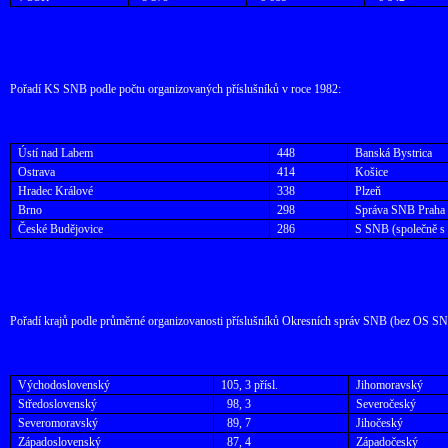
Pořadí KS SNB podle počtu organizovaných příslušníků v roce 1982:
Ústí nad Labem
448
Banská Bystrica
Ostrava
414
Košice
Hradec Králové
338
Plzeň
Brno
298
Správa SNB Praha
České Budějovice
286
S SNB (společně 
Pořadí krajů podle průměrné organizovanosti příslušníků Okresních správ SNB (bez OS SNB
Východoslovenský
105, 3 přísl.
Jihomoravský
Středoslovenský
98, 3
Severočeský
Severomoravský
89, 7
Jihočeský
Západoslovenský
87, 4
Západočeský