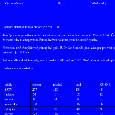
Východočeský
82, 3
Středočeský
Poslední statistika tohoto období je z roku 1988.
Tato
Zpráva o výsledku komplexní kontroly činnosti a metodické pomoci u Vzorné TJ RH Če
že máme díky ní zmapovanou Rudou hvězdu na konci jedné historické epochy.
Předsedou celé tělovýchovné jednoty byl pplk. JUDr. Jan Šindelář, jinak zástupce pro věci 
zastával mjr. Jiří Fiala.
Jednota měla v době kontroly, tedy v prosinci 1988, celkem 1 078 členů. Z toho bylo 242 pří
Složení členské základny:
oddíly
celkem
mládež
civil
KS SNB
ZRTV
277
113
154
8
turistika
51
6
25
12
kopaná
93
54
6
-
kanoistika
30
8
16
6
odbíjená
115
66
40
9
atletika
172
145
25
2