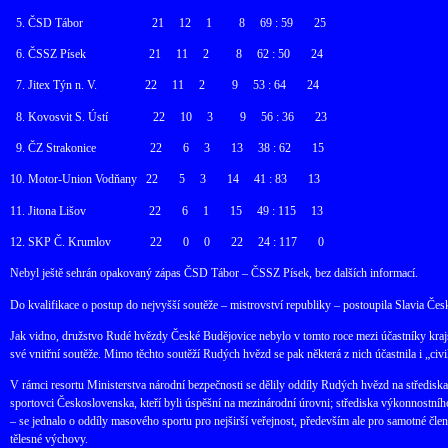
5. ČSD Tábor
21
12
1
8
69 : 59
25
6. ČSSZ Písek
21
11
2
8
62 : 50
24
7. Jitex Týn n. V.
22
11
2
9
53 : 64
24
8. Kovosvit S. Ústí
22
10
3
9
56 : 36
23
9. ČZ Strakonice
22
6
3
13
38 : 62
15
10. Motor-Union Vodňany
22
5
3
14
41 : 83
13
11. Jitona Lišov
22
6
1
15
49 : 115
13
12. SKP Č. Krumlov
22
0
0
22
24 : 117
0
Nebyl ještě sehrán opakovaný zápas ČSD Tábor – ČSSZ Písek, bez dalších informací.
Do kvalifikace o postup do nejvyšší soutěže – mistrovství republiky – postoupila Slavia Čes
Jak vidno, družstvo Rudé hvězdy České Budějovice nebylo v tomto roce mezi účastníky krajs
své vnitřní soutěže. Mimo těchto soutěží Rudých hvězd se pak některá z nich účastnila i „civ
V rámci resortu Ministerstva národní bezpečnosti se dělily oddíly Rudých hvězd na střediska 
sportovci Československa, kteří byli úspěšní na mezinárodní úrovni; střediska výkonnostního 
– se jednalo o oddíly masového sportu pro nejširší veřejnost, především ale pro samotné členy
tělesné výchovy.