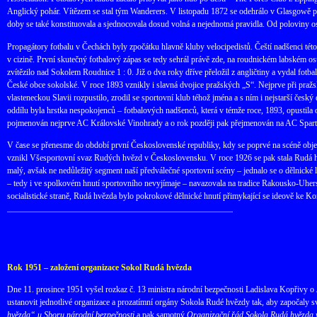
Anglický pohár. Vítězem se stal tým Wanderers. V listopadu 1872 se odehrálo v Glasgowě p
doby se také konstituovala a sjednocovala dosud volná a nejednotná pravidla. Od poloviny osmd
Propagátory fotbalu v Čechách byly zpočátku hlavně kluby velocipedistů. Čeští nadšenci té
v cizině. První skutečný fotbalový zápas se tedy sehrál právě zde, na roudnickém labském o
zvítězilo nad Sokolem Roudnice 1 : 0. Již o dva roky dříve přeložil z angličtiny a vydal fo
České obce sokolské. V roce 1893 vznikly i slavná dvojice pražských „S“. Nejprve při pražsk
vlasteneckou Slavii rozpustilo, zrodil se sportovní klub téhož jména a s ním i nejstarší čes
oddílu byla hrstka nespokojenců – fotbalových nadšenců, která v témže roce, 1893, opustila o
pojmenován nejprve AC Královské Vinohrady a o rok později pak přejmenován na AC Sparta.
V čase se přenesme do období první Československé republiky, kdy se poprvé na scéně obje
vznikl Všesportovní svaz Rudých hvězd v Československu. V roce 1926 se pak stala Rudá hvě
malý, avšak ne nedůležitý segment naší předválečné sportovní scény – jednalo se o dělnick
– tedy i ve spolkovém hnutí sportovního nevyjímaje – navazovala na tradice Rakousko-Uherska
socialistické straně, Rudá hvězda bylo pokrokové dělnické hnutí přimykající se ideově ke K
Rok 1951 – založení organizace Sokol Rudá hvězda
Dne 11. prosince 1951 vyšel rozkaz č. 13 ministra národní bezpečnosti Ladislava Kopřivy o
ustanovit jednotlivé organizace a prozatímní orgány Sokola Rudé hvězdy tak, aby započaly s
hvězda“ u Sboru národní bezpečnosti
a pak samotný
Organizační řád Sokola Rudá hvězda 