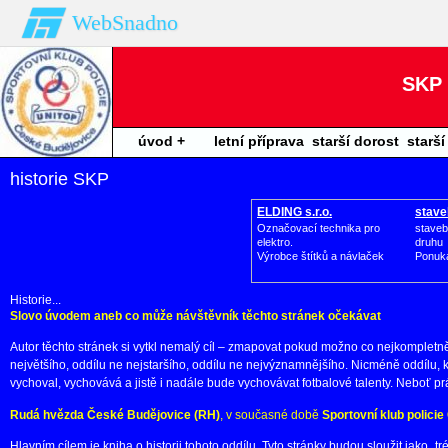
WebSnadno
SKP 
úvod +
letní příprava
starší dorost
starší
kontakty
2013
A
historie SKP
ELDING s.r.o.
stave
Označovací technika pro
staveb
elektro.
druhu
Výrobce štítků a návlaček
Ponuk
Historie...
Slovo úvodem aneb co může návštěvník těchto stránek očekávat
Autor těchto stránek si vytkl nemalý cíl – zmapovat pokud možno co nejkompletně
největšího, oddílu ne nejstaršího, oddílu ne nejvýznamnějšího. Nicméně oddílu, 
vychoval, vychovává a jistě i nadále bude vychovávat fotbalové talenty. Neboť prá
Rudá hvězda České Budějovice (RH)
, v současné době
Sportovní klub polici
Hlavním cílem je kniha o historii tohoto oddílu. Tyto stránky budou sloužit jako „