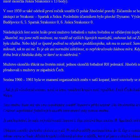
místě skončila Jiskra Strakonice s 13 body).
V roce 1959 se také odehrál první ročník soutěže O pohár Jihočeské pravdy. Zúčastnilo se h
zástupci ze Strakonic – Spartak a Jiskra. Posledním účastníkem bylo písecké Dynamo. Výsl
Budějovice 6, 5. Spartak Strakonice 0, 6. Jiskra Strakonice 0.
Následujících šest sezón hrálo první mužstvo fotbalistů s rudou hvězdou se střídavými úspě
„
Skutečně, my jsme měli možnost, na rozdíl od vyšších ligových manšaftů, stahovat lidi od Z
byla služba. Nebo když se špatně podíval na nějakého poddůstojníka, tak mu to zarazil. Samozř
milovali, tak to asi ne. To je ale asi normální záležitost, to nepřekračovalo žádnou míru. Kdy
třeba brát z hlediska doby, ve které se to odehrává.“
Mužstvo skončilo třikrát na čtvrtém místě, jednou skončili fotbalisté RH jedenáctí. Jihočeši ne
přetahovali s mužstvy ze západních Čech.
Sezóna 1960 – 1961 byla ve znamení organizačních změn v naší kopané, které souvisely se
„Jak je již všeobecně známo, mění se letos rozdělení krajů v naší republice. I náš Českobud
Votice.
Tato změna bude mít vliv i na uspořádání soutěží kopané v příští sezóně. Do Jihočeského kra
Celkové uspořádání fotbalových soutěží zaznamená tedy nutnou změnu.
Je pochopitelné, že naše nejvyšší soutěž kopané I. liga zůstává beze změny. II. liga bude mí
Oblastní soutěže dnešního složení se ruší. První dva oddíly postoupí letos do II. ligy a ostatn
tohoto stavu se bude skládat krajský (oblastní) přebor z oddílů, které přijdou z dnešní obla