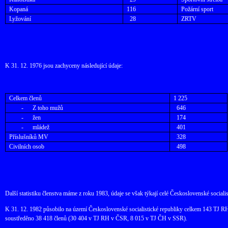
Kopaná
116
Požární sport
Lyžování
28
ZRTV
K 31. 12. 1976 jsou zachyceny následující údaje:
Celkem členů
1 225
-
Z toho mužů
646
-
žen
174
-
mládež
401
Příslušníků MV
328
Civilních osob
498
Další statistiku členstva máme z roku 1983, údaje se však týkají celé Československé sociali
K 31. 12. 1982 působilo na území Československé socialistické republiky celkem 143 TJ RH/
soustředěno 38 418 členů (30 404 v TJ RH v ČSR, 8 015 v TJ ČH v SSR).