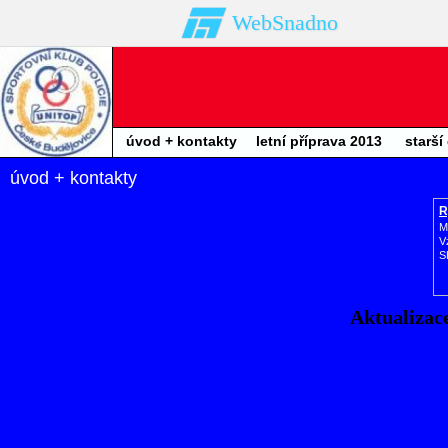
WebSnadno
úvod + kontakty
letní příprava 2013
starší
úvod + kontakty
R
M
V
S
Aktualizace