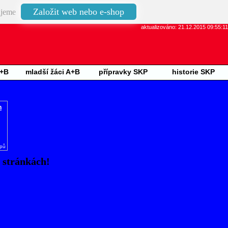
Založit web nebo e-shop
jeme
aktualizováno: 21.12.2015 09:55:11
A+B
mladší žáci A+B
přípravky SKP
historie SKP
n
opů
h stránkách!