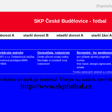
Doporuču
SKP České Budělovice - fotbal
 dorost A
starší dorost B
mladší dorost A
starší žáci 
ybárske potreby
Genealógia, rodostrom
Bestpoint - for gentleme
ATI s.r.o. Dobierková služba
Zistite pôvod svojej rodiny
pro přátele dýmky,originální
zorková predajna AWA-
Nechajte si zostaviť svoj
tvorba
HIMA
rodostrom
free hand, design,signované,
estate
Tvorba webových stránek a e-sh
 těchto stránek je zrušena! Vítejte na našich novýc
http://www.skpfotbal.cz